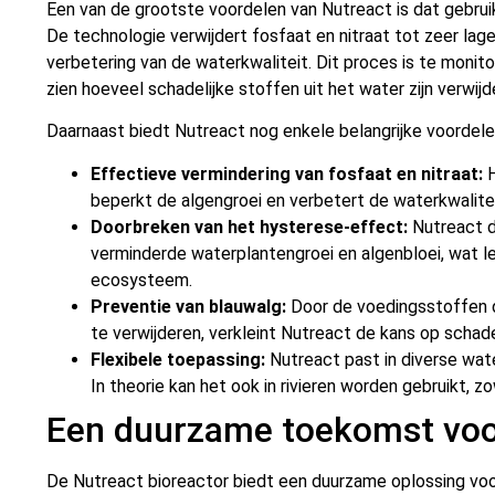
Een van de grootste voordelen van Nutreact is dat gebru
De technologie verwijdert fosfaat en nitraat tot zeer lage
verbetering van de waterkwaliteit. Dit proces is te monito
zien hoeveel schadelijke stoffen uit het water zijn verwijd
Daarnaast biedt Nutreact nog enkele belangrijke voordele
Effectieve vermindering van fosfaat en nitraat:
H
beperkt de algengroei en verbetert de waterkwalitei
Doorbreken van het hysterese-effect:
Nutreact d
verminderde waterplantengroei en algenbloei, wat le
ecosysteem.
Preventie van blauwalg:
Door de voedingsstoffen d
te verwijderen, verkleint Nutreact de kans op schadel
Flexibele toepassing:
Nutreact past in diverse wate
In theorie kan het ook in rivieren worden gebruikt, zo
Een duurzame toekomst voo
De Nutreact bioreactor biedt een duurzame oplossing voor