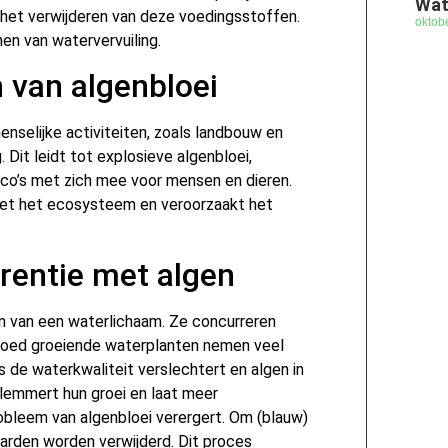
Wat
 het verwijderen van deze voedingsstoffen.
oktob
en van watervervuiling.
n van algenbloei
enselijke activiteiten, zoals landbouw en
 Dit leidt tot explosieve algenbloei,
ico’s met zich mee voor mensen en dieren.
 het het ecosysteem en veroorzaakt het
rentie met algen
en van een waterlichaam. Ze concurreren
 Goed groeiende waterplanten nemen veel
 de waterkwaliteit verslechtert en algen in
elemmert hun groei en laat meer
obleem van algenbloei verergert. Om (blauw)
arden worden verwijderd. Dit proces