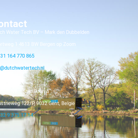
ontact
ch Water Tech BV – Mark den Dubbelden
rtweg 1 4613 BW Bergen op Zoom
31 164 770 865
o@dutchwatertech.nl
com NV – Stijn Boeren
ustrieweg 122/P, 9032 Gent, België
32 9 375 17 14