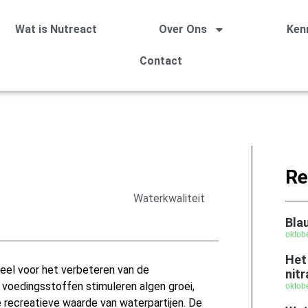
Wat is Nutreact
Over Ons
Ken
Contact
Re
Waterkwaliteit
Bla
oktob
Het
ieel voor het verbeteren van de
nitr
 voedingsstoffen stimuleren algen groei,
oktob
recreatieve waarde van waterpartijen. De