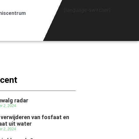
[language-switcher]
niscentrum
cent
uwalg radar
er 2, 2024
 verwijderen van fosfaat en
aat uit water
er 2, 2024