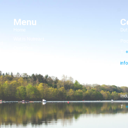
Menu
C
Dut
Home
Wat is Nutreact
Poo
nd
Over Ons
T:
+
STOWA Innovatieprijs
inf
Pilot blauwalg Binneschelde
of
Contact
Ave
Ind
T:
+